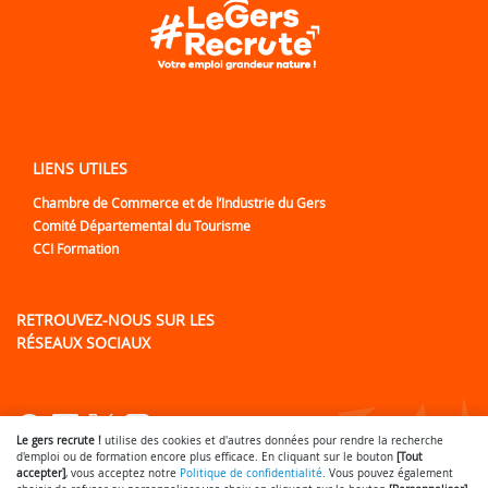
LIENS UTILES
Chambre de Commerce et de l’Industrie du Gers
Comité Départemental du Tourisme
CCI Formation
RETROUVEZ-NOUS SUR LES
RÉSEAUX SOCIAUX
Lien vers notre page Facebook
Lien vers notre page LinkedIn
Lien vers notre page Twitter
Lien vers notre page Inst
Lien vers notre page Y
Le gers recrute !
utilise des cookies et d'autres données pour rendre la recherche
d'emploi ou de formation encore plus efficace. En cliquant sur le bouton
[Tout
accepter]
, vous acceptez notre
Politique de confidentialité
. Vous pouvez également