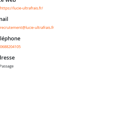
https://lucie-ultrafrais.fr/
mail
recrutement@lucie-ultrafrais.fr
éléphone
0688204105
adresse
 Passage