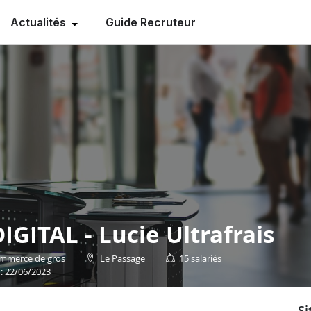
Actualités
Guide Recruteur
GITAL - Lucie Ultrafrais
Commerce de gros
Le Passage
15 salariés
 : 22/06/2023
s