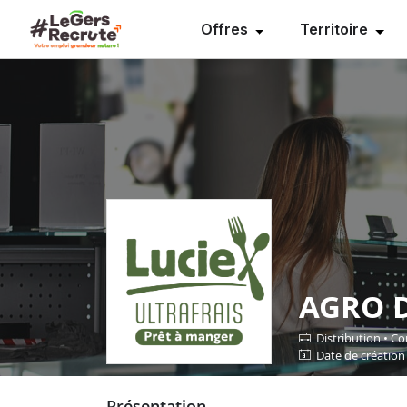
Offres
Territoire
AGRO DI
Distribution • 
date de création
présentation