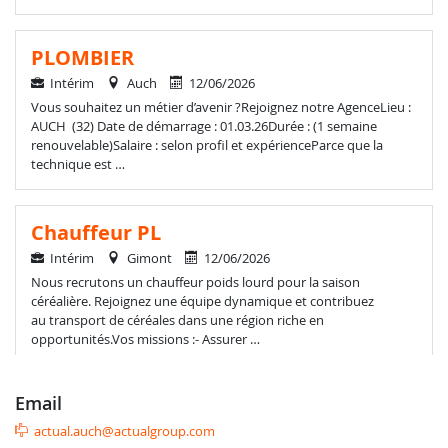
PLOMBIER
Intérim
Auch
12/06/2026
Vous souhaitez un métier d’avenir ?Rejoignez notre AgenceLieu :
AUCH (32) Date de démarrage : 01.03.26Durée : (1 semaine
renouvelable)Salaire : selon profil et expérienceParce que la
technique est …
Chauffeur PL
Intérim
Gimont
12/06/2026
Nous recrutons un chauffeur poids lourd pour la saison
céréalière. Rejoignez une équipe dynamique et contribuez
au transport de céréales dans une région riche en
opportunités.Vos missions :- Assurer …
email
Conducteur de bus
actual.auch@actualgroup.com
Intérim
Auch
12/06/2026