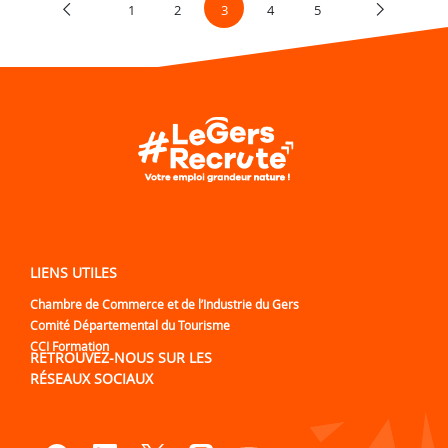
1
2
3
4
5
LIENS UTILES
Chambre de Commerce et de l’Industrie du Gers
Comité Départemental du Tourisme
CCI Formation
RETROUVEZ-NOUS SUR LES
RÉSEAUX SOCIAUX
Lien vers notre page Facebook
Lien vers notre page Linked
Lien vers notre page Tw
Lien vers notre pa
Lien vers notre